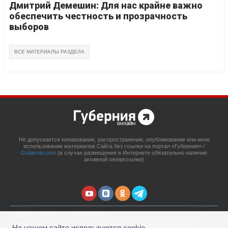
Дмитрий Демешин: Для нас крайне важно
обеспечить честность и прозрачность
выборов
ВСЕ МАТЕРИАЛЫ РАЗДЕЛА
Не допускается копирование, распространение, опубликование или иное
использование материалов Сайта без ссылки на портал «Губерния» /
Gubernia.com
(в случае размещения в Интернете обязательно наличие
активной гиперссылки)
© 2014 - 2026 Портал «Губерния»
Сетевое издание
Gubernia.com
, свидетельство о регистрации ЭЛ № ФС 77 –
На нашем сайте используются cookie-