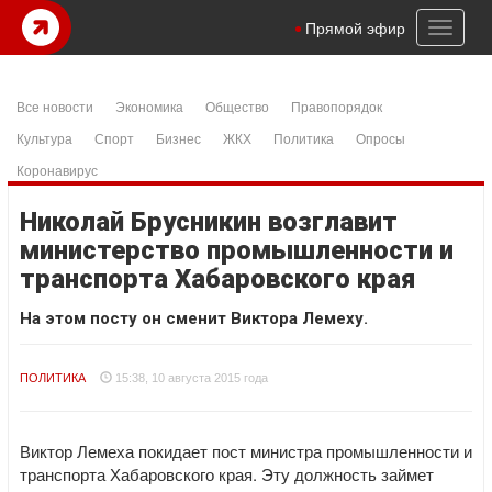
Toggl
Прямой эфир
naviga
Все новости
Экономика
Общество
Правопорядок
Культура
Спорт
Бизнес
ЖКХ
Политика
Опросы
Коронавирус
Николай Брусникин возглавит
министерство промышленности и
транспорта Хабаровского края
На этом посту он сменит Виктора Лемеху.
ПОЛИТИКА
15:38, 10 августа 2015 года
Виктор Лемеха покидает пост министра промышленности и
транспорта Хабаровского края. Эту должность займет