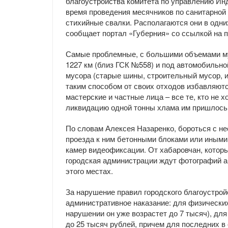
благоустройства комитета по управлению Ин
время проведения месячников по санитарной
стихийные свалки. Располагаются они в одних
сообщает портал «Губерния» со ссылкой на 
Самые проблемные, с большими объемами мус
1227 км (близ ГСК №558) и под автомобильно
мусора (старые шины, строительный мусор, ис
таким способом от своих отходов избавляют
мастерские и частные лица – все те, кто не 
ликвидацию одной тонны хлама им пришлось 
По словам Алексея Назаренко, бороться с н
проезда к ним бетонными блоками или иными 
камер видеофиксации. От хабаровчан, которы
городская администрации ждут фотографий 
этого местах.
За нарушение правил городского благоустро
административное наказание: для физических
нарушении он уже возрастет до 7 тысяч), для
до 25 тысяч рублей, причем для последних 