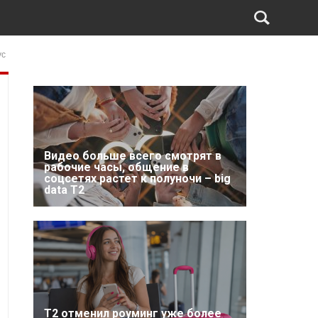
ус
Видео больше всего смотрят в
рабочие часы, общение в
соцсетях растет к полуночи – big
data T2
Т2 отменил роуминг уже более