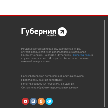
Не допускается копирование, распространение,
опубликование или иное использование материалов
Сайта без ссылки на портал «Губерния» /
Gubernia.com
(в
случае размещения в Интернете обязательно наличие
активной гиперссылки)
Пользовательское соглашение (Политика ресурса)
Правила размещения репортажей
Политика обработки персональных данных
Согласие на обработку персональных данных