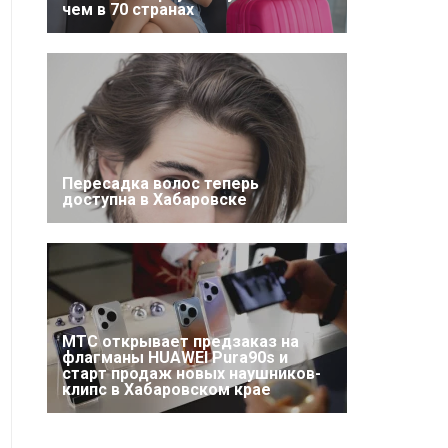
чем в 70 странах
Пересадка волос теперь
доступна в Хабаровске
МТС открывает предзаказ на
флагманы HUAWEI Pura90s и
старт продаж новых наушников-
клипс в Хабаровском крае