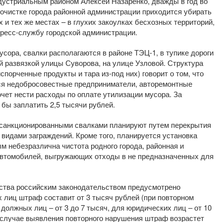
дустриальным районом Алексей Назаренко, дважды в год во
 очистке города районной администрации приходится убирать
 и тех же местах – в глухих закоулках бесхозных территорий,
пресс-службу городской администрации.
ора, свалки располагаются в районе ТЭЦ-1, в тупике дороги
й развязкой улицы Суворова, на улице Узловой. Структура
порченные продукты и тара из-под них) говорит о том, что
ся недобросовестные предприниматели, авторемонтные
хочет нести расходы по оплате утилизации мусора. За
бы заплатить 2,5 тысячи рублей.
есанкционированными свалками планируют путем перекрытия
видами заграждений. Кроме того, планируется установка
м небезразлична чистота родного города, районная и
автомобилей, выгружающих отходы в не предназначенных для
йства российским законодательством предусмотрено
 лиц штраф составит от 3 тысяч рублей (при повторном
 должных лиц – от 3 до 7 тысяч, для юридических лиц – от 10
в случае выявления повторного нарушения штраф возрастет