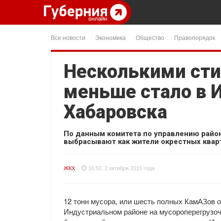
Все новости
Экономика
Общество
Правопорядок
Несколькими ст
меньше стало в 
Хабаровска
По данным комитета по управлению район
выбрасывают как жители окрестных кварт
ЖКХ
16:52, 2 октября 2015 года
12 тонн мусора, или шесть полных КамАЗов о
Индустриальном районе на мусороперегрузоч