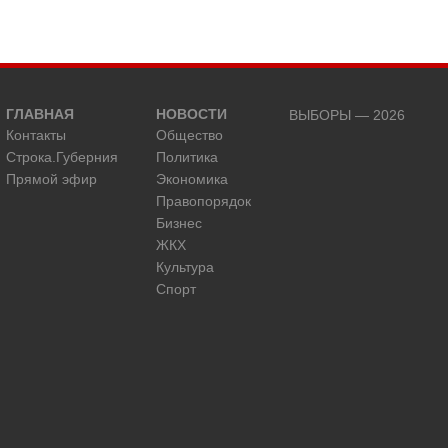
ГЛАВНАЯ
НОВОСТИ
ВЫБОРЫ — 2026
Контакты
Общество
Строка.Губерния
Политика
Прямой эфир
Экономика
Правопорядок
Бизнес
ЖКХ
Культура
Спорт