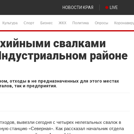
НОВОСТИ КРАЯ
LIVE
Культура
Спорт
Бизнес
ЖКХ
Политика
Опросы
Коронавир
ихийными свалками
Индустриальном районе
ом, отходы в не предназначенных для этого местах
алов, так и предприятия.
тходов, вывезли сегодня с четырех нелегальных свалок в
ную станцию «Северная». Как рассказал начальник отдела