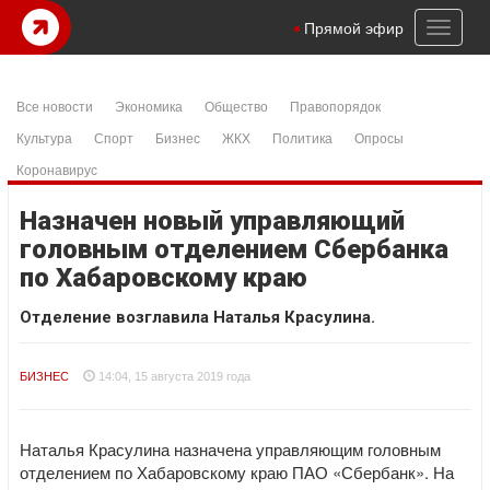
Toggl
Прямой эфир
naviga
Все новости
Экономика
Общество
Правопорядок
Культура
Спорт
Бизнес
ЖКХ
Политика
Опросы
Коронавирус
Назначен новый управляющий
головным отделением Сбербанка
по Хабаровскому краю
Отделение возглавила Наталья Красулина.
БИЗНЕС
14:04, 15 августа 2019 года
Наталья Красулина назначена управляющим головным
отделением по Хабаровскому краю ПАО «Сбербанк». На