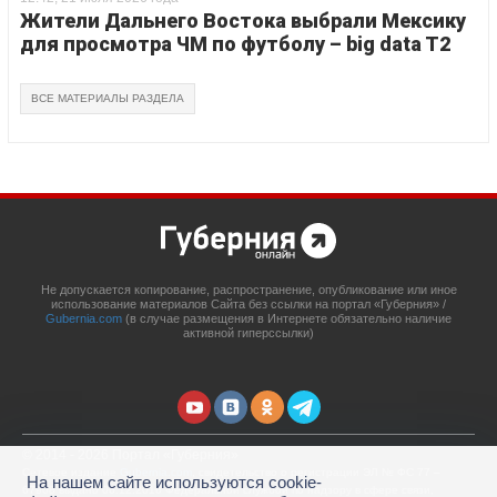
Жители Дальнего Востока выбрали Мексику
для просмотра ЧМ по футболу – big data T2
ВСЕ МАТЕРИАЛЫ РАЗДЕЛА
Не допускается копирование, распространение, опубликование или иное
использование материалов Сайта без ссылки на портал «Губерния» /
Gubernia.com
(в случае размещения в Интернете обязательно наличие
активной гиперссылки)
© 2014 - 2026 Портал «Губерния»
Сетевое издание
Gubernia.com
, свидетельство о регистрации ЭЛ № ФС 77 –
На нашем сайте используются cookie-
67908 выдано 06.12.2016 Федеральной службой по надзору в сфере связи,