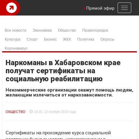
Toggl
Прямой эфир
naviga
Все новости
Экономика
Общество
Правопорядок
Культура
Спорт
Бизнес
ЖКХ
Политика
Опросы
Коронавирус
Наркоманы в Хабаровском крае
получат сертификаты на
социальную реабилитацию
Некоммерческие организации окажут помощь людям,
желающим излечиться от наркозависимости.
ОБЩЕСТВО
19:20, 12 ноября 2015 года
Сертификаты на прохождение курса социальной
адаптации будут выдавать наркозависимым в