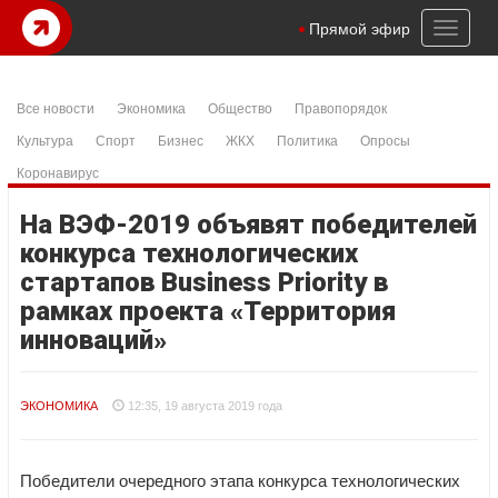
Toggl
Прямой эфир
naviga
Все новости
Экономика
Общество
Правопорядок
Культура
Спорт
Бизнес
ЖКХ
Политика
Опросы
Коронавирус
На ВЭФ-2019 объявят победителей
конкурса технологических
стартапов Business Priority в
рамках проекта «Территория
инноваций»
ЭКОНОМИКА
12:35, 19 августа 2019 года
Победители очередного этапа конкурса технологических