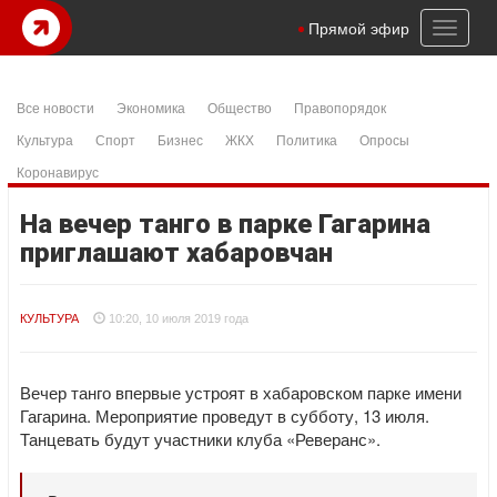
Toggl
Прямой эфир
naviga
Все новости
Экономика
Общество
Правопорядок
Культура
Спорт
Бизнес
ЖКХ
Политика
Опросы
Коронавирус
На вечер танго в парке Гагарина
приглашают хабаровчан
КУЛЬТУРА
10:20, 10 июля 2019 года
Вечер танго впервые устроят в хабаровском парке имени
Гагарина. Мероприятие проведут в субботу, 13 июля.
Танцевать будут участники клуба «Реверанс».