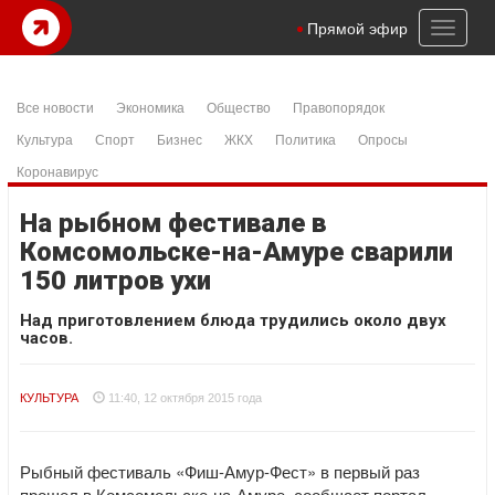
Toggl
Прямой эфир
naviga
Все новости
Экономика
Общество
Правопорядок
Культура
Спорт
Бизнес
ЖКХ
Политика
Опросы
Коронавирус
На рыбном фестивале в
Комсомольске-на-Амуре сварили
150 литров ухи
Над приготовлением блюда трудились около двух
часов.
КУЛЬТУРА
11:40, 12 октября 2015 года
Рыбный фестиваль «Фиш-Амур-Фест» в первый раз
прошел в Комсомольске-на-Амуре, сообщает портал