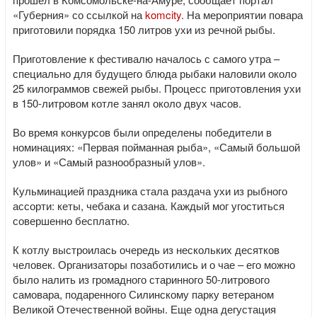
«Губерния» со ссылкой на
komcity
. На мероприятии повара
приготовили порядка 150 литров ухи из речной рыбы.
Приготовление к фестивалю началось с самого утра –
специально для будущего блюда рыбаки наловили около
25 килограммов свежей рыбы. Процесс приготовления ухи
в 150-литровом котле занял около двух часов.
Во время конкурсов были определены победители в
номинациях: «Первая пойманная рыба», «Самый большой
улов» и «Самый разнообразный улов».
Кульминацией праздника стала раздача ухи из рыбного
ассорти: кеты, чебака и сазана. Каждый мог угоститься
совершенно бесплатно.
К котлу выстроилась очередь из нескольких десятков
человек. Организаторы позаботились и о чае – его можно
было налить из громадного старинного 50-литрового
самовара, подаренного Силинскому парку ветераном
Великой Отечественной войны. Еще одна дегустация