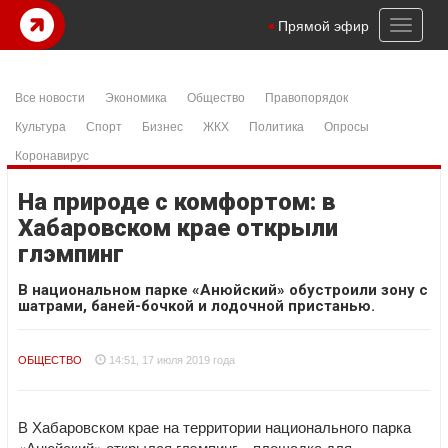
Toggl
Прямой эфир
naviga
Все новости
Экономика
Общество
Правопорядок
Культура
Спорт
Бизнес
ЖКХ
Политика
Опросы
Коронавирус
На природе с комфортом: в
Хабаровском крае открыли
глэмпинг
В национальном парке «Анюйский» обустроили зону с
шатрами, баней-бочкой и лодочной пристанью.
ОБЩЕСТВО
14:51, 17 июля 2019 года
В Хабаровском крае на территории национального парка
«Анюйский» открылся глэмпинг – площадка для