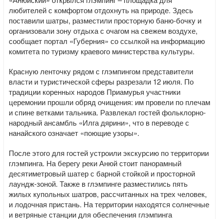
любителей с комфортом отдохнуть на природе. Здесь
поставили шатры, разместили просторную баню-бочку и
организовали зону отдыха с очагом на свежем воздухе,
сообщает портал «Губерния» со ссылкой на информацию
комитета по туризму краевого министерства культуры.
Красную ленточку рядом с глэмпингом представители
власти и туристической сферы разрезали 12 июля. По
традиции коренных народов Приамурья участники
церемонии прошли обряд очищения: им провели по плечам
и спине ветками тальника. Развлекал гостей фольклорно-
народный ансамбль «Илга дярини», что в переводе с
нанайского означает «поющие узоры».
После этого для гостей устроили экскурсию по территории
глэмпинга. На берегу реки Анюй стоит панорамный
десятиметровый шатер с барной стойкой и просторной
лаундж-зоной. Также в глэмпинге разместились пять
жилых купольных шатров, рассчитанных на трех человек,
и лодочная пристань. На территории находятся солнечные
и ветряные станции для обеспечения глэмпинга