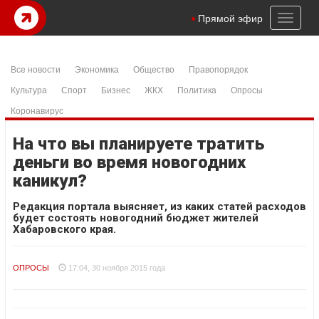
Toggl
Прямой эфир
naviga
Все новости
Экономика
Общество
Правопорядок
Культура
Спорт
Бизнес
ЖКХ
Политика
Опросы
Коронавирус
На что вы планируете тратить
деньги во время новогодних
каникул?
Редакция портала выясняет, из каких статей расходов
будет состоять новогодний бюджет жителей
Хабаровского края.
ОПРОСЫ
17:04, 30 ноября 2015 года