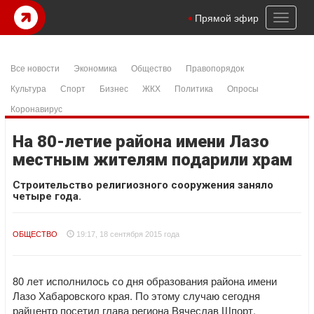
Toggl
Прямой эфир
naviga
Все новости
Экономика
Общество
Правопорядок
Культура
Спорт
Бизнес
ЖКХ
Политика
Опросы
Коронавирус
На 80-летие района имени Лазо
местным жителям подарили храм
Строительство религиозного сооружения заняло
четыре года.
ОБЩЕСТВО
19:17, 18 сентября 2015 года
80 лет исполнилось со дня образования района имени
Лазо Хабаровского края. По этому случаю сегодня
райцентр посетил глава региона Вячеслав Шпорт.