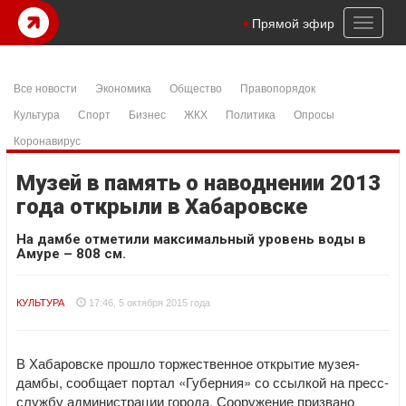
Toggl
Прямой эфир
naviga
Все новости
Экономика
Общество
Правопорядок
Культура
Спорт
Бизнес
ЖКХ
Политика
Опросы
Коронавирус
Музей в память о наводнении 2013
года открыли в Хабаровске
На дамбе отметили максимальный уровень воды в
Амуре – 808 см.
КУЛЬТУРА
17:46, 5 октября 2015 года
В Хабаровске прошло торжественное открытие музея-
дамбы, сообщает портал «Губерния» со ссылкой на пресс-
службу администрации города. Сооружение призвано