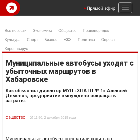
Toggl
Прямой эфир
naviga
Все новости
Экономика
Общество
Правопорядок
Культура
Спорт
Бизнес
ЖКХ
Политика
Опросы
Коронавирус
Муниципальные автобусы уходят с
убыточных маршрутов в
Хабаровске
Как объяснил директор МУП «ХПАТП № 1» Алексей
Деменок, предприятие вынуждено сокращать
затраты.
ОБЩЕСТВО
11:50, 2 декабря 2015 года
Муниципальные автобусы прекратили ходить по