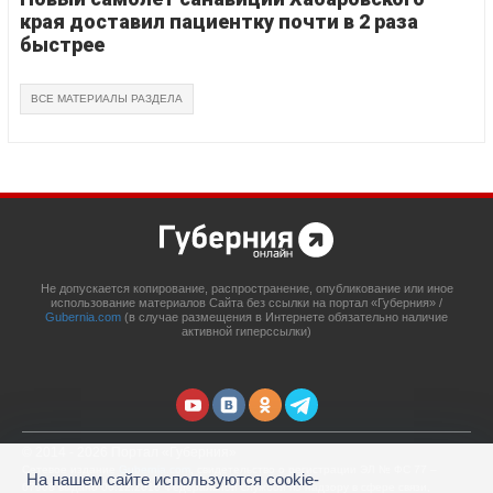
края доставил пациентку почти в 2 раза
быстрее
ВСЕ МАТЕРИАЛЫ РАЗДЕЛА
Не допускается копирование, распространение, опубликование или иное
использование материалов Сайта без ссылки на портал «Губерния» /
Gubernia.com
(в случае размещения в Интернете обязательно наличие
активной гиперссылки)
© 2014 - 2026 Портал «Губерния»
Сетевое издание
Gubernia.com
, свидетельство о регистрации ЭЛ № ФС 77 –
На нашем сайте используются cookie-
67908 выдано 06.12.2016 Федеральной службой по надзору в сфере связи,