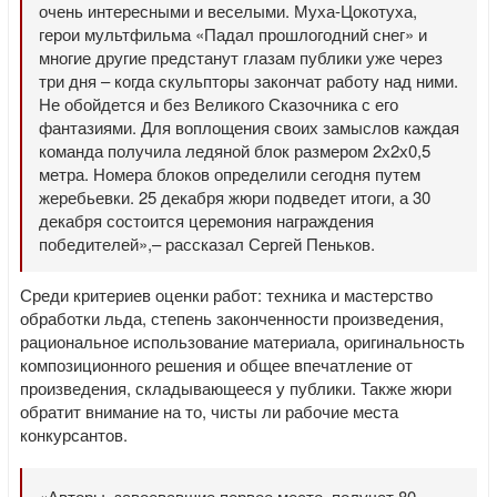
очень интересными и веселыми. Муха-Цокотуха,
герои мультфильма «Падал прошлогодний снег» и
многие другие предстанут глазам публики уже через
три дня – когда скульпторы закончат работу над ними.
Не обойдется и без Великого Сказочника с его
фантазиями. Для воплощения своих замыслов каждая
команда получила ледяной блок размером 2х2х0,5
метра. Номера блоков определили сегодня путем
жеребьевки. 25 декабря жюри подведет итоги, а 30
декабря состоится церемония награждения
победителей»,– рассказал Сергей Пеньков.
Среди критериев оценки работ: техника и мастерство
обработки льда, степень законченности произведения,
рациональное использование материала, оригинальность
композиционного решения и общее впечатление от
произведения, складывающееся у публики. Также жюри
обратит внимание на то, чисты ли рабочие места
конкурсантов.
«Авторы, завоевавшие первое место, получат 80