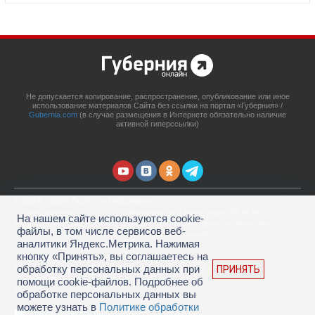
Не допускается копирование, распространение, опубликование или иное
использование материалов Сайта без ссылки на портал «Губерния» /
Gubernia.com
(в случае размещения в Интернете обязательно наличие
активной гиперссылки)
© 2014 - 2026 Портал «Губерния»
Сетевое издание
Gubernia.com
, свидетельство о регистрации ЭЛ № ФС 77 –
На нашем сайте используются cookie-
67908 выдано 06.12.2016 Федеральной службой по надзору в сфере связи,
файлы, в том числе сервисов веб-
информационных технологий и массовых коммуникаций.
аналитики Яндекс.Метрика. Нажимая
Учредитель: ООО «Губерния Он-лайн»
кнопку «Принять», вы соглашаетесь на
Главный редактор: Гатаулина А.С.
обработку персональных данных при
ПРИНЯТЬ
Телефон редакции: (4212) 45-88-45, адрес электронной почты:
portal@gubernia.com
помощи cookie-файлов. Подробнее об
18+
обработке персональных данных вы
можете узнать в
Политике обработки