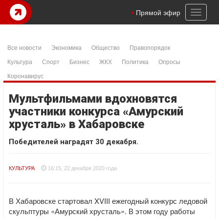
Toggl
Прямой эфир
naviga
Все новости
Экономика
Общество
Правопорядок
Культура
Спорт
Бизнес
ЖКХ
Политика
Опросы
Коронавирус
Мультфильмами вдохновятся
участники конкурса «Амурский
хрусталь» в Хабаровске
Победителей наградят 30 декабря.
КУЛЬТУРА
16:15, 22 декабря 2020 года
В Хабаровске стартовал XVIII ежегодный конкурс ледовой
скульптуры «Амурский хрусталь». В этом году работы