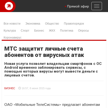
Toggl
Прямой эфир
naviga
Все новости
Экономика
Общество
Правопорядок
Культура
Спорт
Бизнес
ЖКХ
Политика
Опросы
Коронавирус
МТС защитит личные счета
абонентов от вирусных атак
Новая услуга позволит владельцам смартфонов с ОС
Android временно заблокировать сервисы, с
помощью которых вирусы могут вывести деньги с
лицевых счетов.
БИЗНЕС
16:57, 8 июня 2015 года
ОАО «Мобильные ТелеСистемы» предлагает абонентам