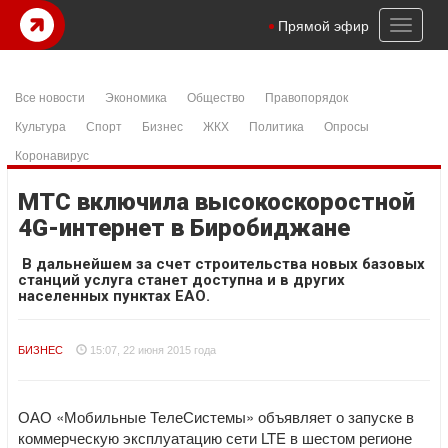
Toggl
Прямой эфир
naviga
Все новости
Экономика
Общество
Правопорядок
Культура
Спорт
Бизнес
ЖКХ
Политика
Опросы
Коронавирус
МТС включила высокоскоростной
4G-интернет в Биробиджане
В дальнейшем за счет строительства новых базовых
станций услуга станет доступна и в других
населенных пунктах ЕАО.
БИЗНЕС
15:07, 22 июня 2015 года
ОАО «Мобильные ТелеСистемы» объявляет о запуске в
коммерческую эксплуатацию сети LTE в шестом регионе