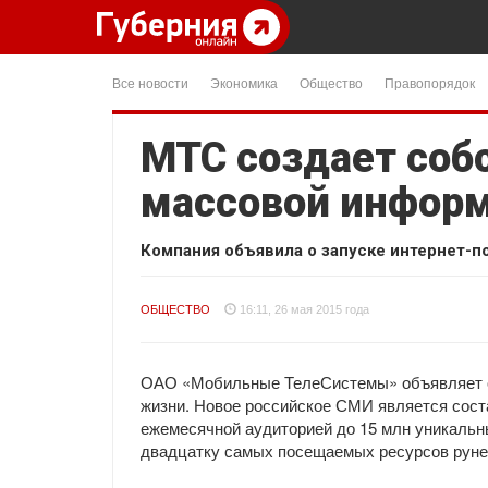
Все новости
Экономика
Общество
Правопорядок
МТС создает соб
массовой инфор
Компания объявила о запуске интернет-п
ОБЩЕСТВО
16:11, 26 мая 2015 года
ОАО «Мобильные ТелеСистемы» объявляет о
жизни. Новое российское СМИ является соста
ежемесячной аудиторией до 15 млн уникальн
двадцатку самых посещаемых ресурсов руне