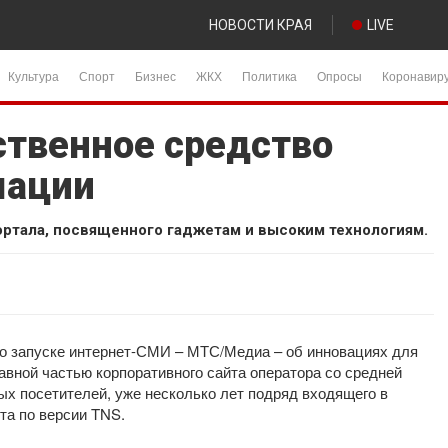
НОВОСТИ КРАЯ
LIVE
Культура
Спорт
Бизнес
ЖКХ
Политика
Опросы
Коронавир
ственное средство
мации
ортала, посвященного гаджетам и высоким технологиям.
 запуске интернет-СМИ – МТС/Медиа – об инновациях для
вной частью корпоративного сайта оператора со средней
ых посетителей, уже несколько лет подряд входящего в
та по версии TNS.