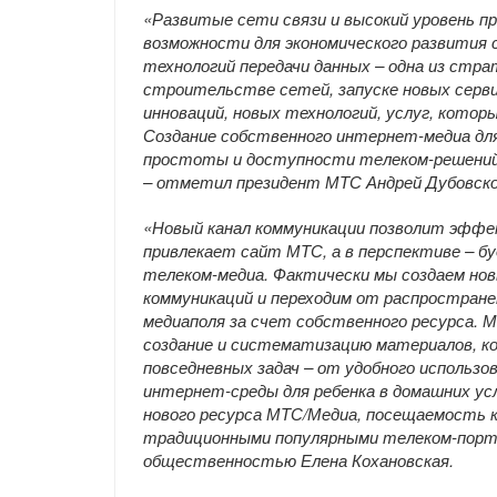
«Развитые сети связи и высокий уровень 
возможности для экономического развития 
технологий передачи данных – одна из стра
строительстве сетей, запуске новых сервис
инноваций, новых технологий, услуг, котор
Создание собственного интернет-медиа для
простоты и доступности телеком-решений 
– отметил президент МТС Андрей Дубовско
«Новый канал коммуникации позволит эффе
привлекает сайт МТС, а в перспективе – 
телеком-медиа. Фактически мы создаем но
коммуникаций и переходим от распростране
медиаполя за счет собственного ресурса. 
создание и систематизацию материалов, к
повседневных задач – от удобного использ
интернет-среды для ребенка в домашних у
нового ресурса МТС/Медиа, посещаемость к
традиционными популярными телеком-порта
общественностью Елена Кохановская.