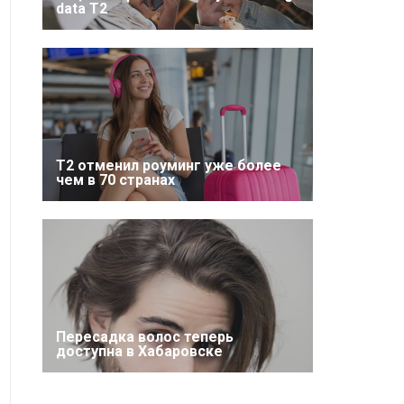
data T2
Т2 отменил роуминг уже более
чем в 70 странах
Пересадка волос теперь
доступна в Хабаровске