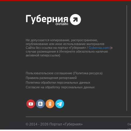
Не допускается копирование, распространение,
опубликование или иное использование материалов
Сайта без ссылки на портал «Губерния» /
Gubernia.com
(в
случае размещения в Интернете обязательно наличие
активной гиперссылки)
Пользовательское соглашение (Политика ресурса)
Правила размещения репортажей
Политика обработки персональных данных
Согласие на обработку персональных данных
© 2014 - 2026 Портал «Губерния»
Св
св