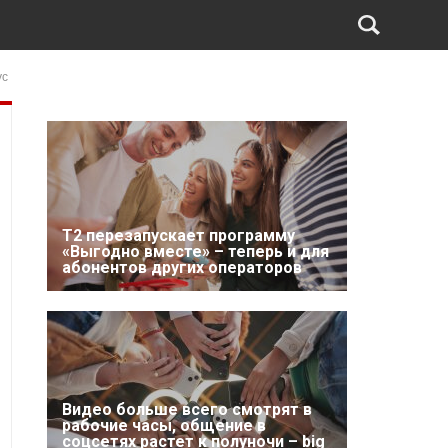
ус
Т2 перезапускает программу
«Выгодно вместе» – теперь и для
абонентов других операторов
Видео больше всего смотрят в
рабочие часы, общение в
соцсетях растет к полуночи – big