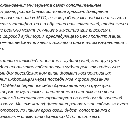
проникновения Интернета дают дополнительные
страны, роста благосостояния граждан. Внедрение
тегических задач МТС, и свою работу мы видим не только в
ов и тарифов, но и в обучении пользователей, продвижении
ые реально могут улучшить качество жизни россиян.
 широкой аудитории, преследующего цели популяризации
— последовательный и логичный шаг в этом направлении»,
в.
ктивно взаимодействовать с аудиторией, которую уже
будет привлекать собственную аудиторию как отдельное
вый для российских компаний формат корпоративных
ния информации через посредников к формированию
МТС/Медиа берет на себя образовательную функцию,
оторые могут помочь нашим пользователям в решении
ования общественного транспорта до создания безопасной
словиях. Мы сможем эффективно решать эти задачи за счет
оторого, по нашим прогнозам, будет сопоставима с
лами», – отметила директор МТС по связям с