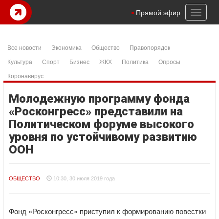
Toggl
Прямой эфир
naviga
Все новости
Экономика
Общество
Правопорядок
Культура
Спорт
Бизнес
ЖКХ
Политика
Опросы
Коронавирус
Молодежную программу фонда
«Росконгресс» представили на
Политическом форуме высокого
уровня по устойчивому развитию
ООН
ОБЩЕСТВО
10:30, 30 июля 2019 года
Фонд «Росконгресс» приступил к формированию повестки