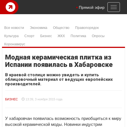
Toggl
Прямой эфир
naviga
Все новости
Экономика
Общество
Правопорядок
Культура
Спорт
Бизнес
ЖКХ
Политика
Опросы
Коронавирус
Модная керамическая плитка из
Испании появилась в Хабаровске
В краевой столице можно увидеть и купить
облицовочный материал от ведущих европейских
производителей.
БИЗНЕС
13:39, 3 ноября 2015 года
У хабаровчан появилась возможность приобщиться к миру
высокой керамической моды. Новинки индустрии