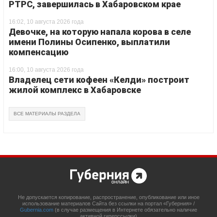
РТРС, завершилась в Хабаровском крае
16:02, 10 августа 2026 года
Девочке, на которую напала корова в селе
имени Полины Осипенко, выплатили
компенсацию
16:00, 10 августа 2026 года
Владелец сети кофеен «Келди» построит
жилой комплекс в Хабаровске
ВСЕ МАТЕРИАЛЫ РАЗДЕЛА
Не допускается копирование, распространение, опубликование или иное
использование материалов Сайта без ссылки на портал «Губерния» /
Gubernia.com
(в случае размещения в Интернете обязательно наличие
активной гиперссылки)