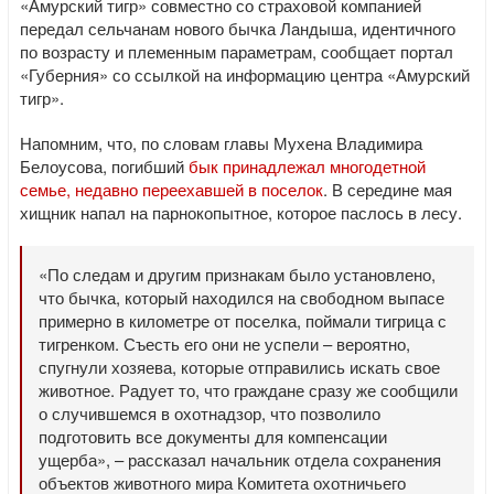
«Амурский тигр» совместно со страховой компанией
передал сельчанам нового бычка Ландыша, идентичного
по возрасту и племенным параметрам, сообщает портал
«Губерния» со ссылкой на информацию центра «Амурский
тигр».
Напомним, что, по словам главы Мухена Владимира
Белоусова, погибший
бык принадлежал многодетной
семье, недавно переехавшей в поселок
. В середине мая
хищник напал на парнокопытное, которое паслось в лесу.
«По следам и другим признакам было установлено,
что бычка, который находился на свободном выпасе
примерно в километре от поселка, поймали тигрица с
тигренком. Съесть его они не успели – вероятно,
спугнули хозяева, которые отправились искать свое
животное. Радует то, что граждане сразу же сообщили
о случившемся в охотнадзор, что позволило
подготовить все документы для компенсации
ущерба», – рассказал начальник отдела сохранения
объектов животного мира Комитета охотничьего