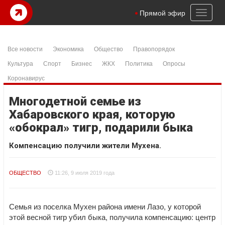
Toggl
Прямой эфир
naviga
Все новости
Экономика
Общество
Правопорядок
Культура
Спорт
Бизнес
ЖКХ
Политика
Опросы
Коронавирус
Многодетной семье из
Хабаровского края, которую
«обокрал» тигр, подарили быка
Компенсацию получили жители Мухена.
ОБЩЕСТВО
11:26, 9 июля 2019 года
Семья из поселка Мухен района имени Лазо, у которой
этой весной тигр убил быка, получила компенсацию: центр