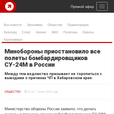
Toggl
Прямой эфир
naviga
Все новости
Экономика
Общество
Правопорядок
Культура
Спорт
Бизнес
ЖКХ
Политика
Опросы
Коронавирус
Минобороны приостановило все
полеты бомбардировщиков
СУ-24М в России
Между тем ведомство призывает не торопиться с
выводами о причинах ЧП в Хабаровском крае.
ОБЩЕСТВО
11:22, 7 июля 2015 года
Министерство обороны России заявило, что делать
выводы о причинах крушения бомбардировщика СУ-24М