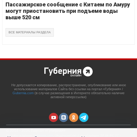
Пассажирское сообщение с Китаем по Амуру
могут приостановить при подъеме воды
выше 520 см
ВСЕ МАТЕРИАЛЫ РАЗДЕЛА
Не допускается копирование, распространение, опубликование или иное
использование материалов Сайта без ссылки на портал «Губерния» /
Gubernia.com
(в случае размещения в Интернете обязательно наличие
активной гиперссылки)
© 2014 - 2026 Портал «Губерния»
Сетевое издание
Gubernia.com
, свидетельство о регистрации ЭЛ № ФС 77 –