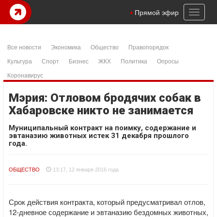
Toggl
Прямой эфир
naviga
Все новости
Экономика
Общество
Правопорядок
Культура
Спорт
Бизнес
ЖКХ
Политика
Опросы
Коронавирус
Мэрия: Отловом бродячих собак в
Хабаровске никто не занимается
Муниципальный контракт на поимку, содержание и
эвтаназию животных истек 31 декабря прошлого
года.
ОБЩЕСТВО
13:17, 12 января 2016 года
Срок действия контракта, который предусматривал отлов,
12-дневное содержание и эвтаназию бездомных животных,