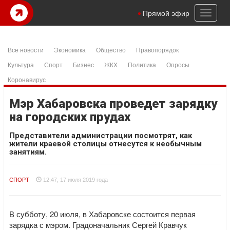
Toggl
Прямой эфир
naviga
Все новости
Экономика
Общество
Правопорядок
Культура
Спорт
Бизнес
ЖКХ
Политика
Опросы
Коронавирус
Мэр Хабаровска проведет зарядку
на городских прудах
Представители администрации посмотрят, как
жители краевой столицы отнесутся к необычным
занятиям.
СПОРТ
12:47, 17 июля 2019 года
В субботу, 20 июля, в Хабаровске состоится первая
зарядка с мэром. Градоначальник Сергей Кравчук