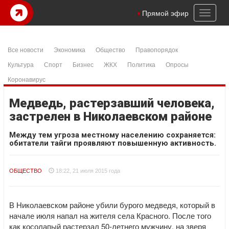
Toggl
Прямой эфир
naviga
Все новости
Экономика
Общество
Правопорядок
Культура
Спорт
Бизнес
ЖКХ
Политика
Опросы
Коронавирус
Медведь, растерзавший человека,
застрелен в Николаевском районе
Между тем угроза местному населению сохраняется:
обитатели тайги проявляют повышенную активность.
ОБЩЕСТВО
18:22, 21 июля 2015 года
В Николаевском районе убили бурого медведя, который в
начале июля напал на жителя села Красного. После того
как косолапый растерзал 50-летнего мужчину, на зверя