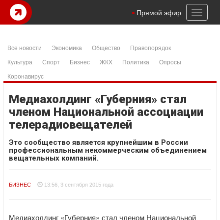
Toggl
Прямой эфир
naviga
Все новости
Экономика
Общество
Правопорядок
Культура
Спорт
Бизнес
ЖКХ
Политика
Опросы
Коронавирус
Медиахолдинг «Губерния» стал
членом Национальной ассоциации
телерадиовещателей
Это сообщество является крупнейшим в России
профессиональным некоммерческим объединением
вещательных компаний.
БИЗНЕС
13:56, 3 сентября 2015 года
Медиахолдинг «Губерния» стал членом Национальной