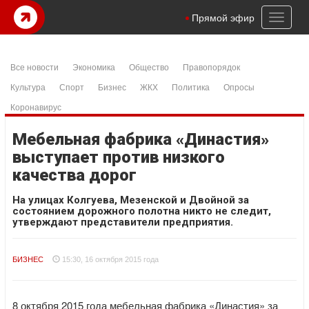
Toggl
Прямой эфир
naviga
Все новости
Экономика
Общество
Правопорядок
Культура
Спорт
Бизнес
ЖКХ
Политика
Опросы
Коронавирус
Мебельная фабрика «Династия»
выступает против низкого
качества дорог
На улицах Колгуева, Мезенской и Двойной за
состоянием дорожного полотна никто не следит,
утверждают представители предприятия.
БИЗНЕС
15:30, 16 октября 2015 года
8 октября 2015 года мебельная фабрика «Династия» за