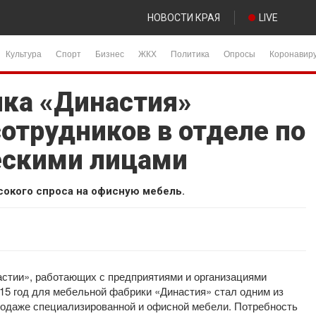
НОВОСТИ КРАЯ
LIVE
Культура
Спорт
Бизнес
ЖКХ
Политика
Опросы
Коронавир
ка «Династия»
отрудников в отделе по
ескими лицами
сокого спроса на офисную мебель.
астии», работающих с предприятиями и организациями
2015 год для мебельной фабрики «Династия» стал одним из
родаже специализированной и офисной мебели. Потребность