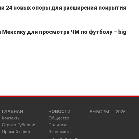
ли 24 новых опоры для расширения покрытия
Мексику для просмотра ЧМ по футболу – big
ГЛАВНАЯ
НОВОСТИ
ВЫБОРЫ — 2026
Контакты
Общество
Строка.Губерния
Политика
Прямой эфир
Экономика
Правопорядок