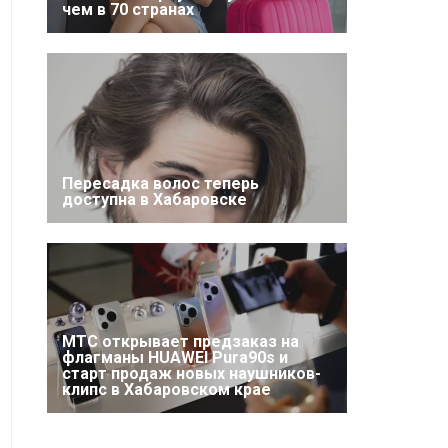
чем в 70 странах
Пересадка волос теперь
доступна в Хабаровске
МТС открывает предзаказ на
флагманы HUAWEI Pura90s и
старт продаж новых наушников-
клипс в Хабаровском крае