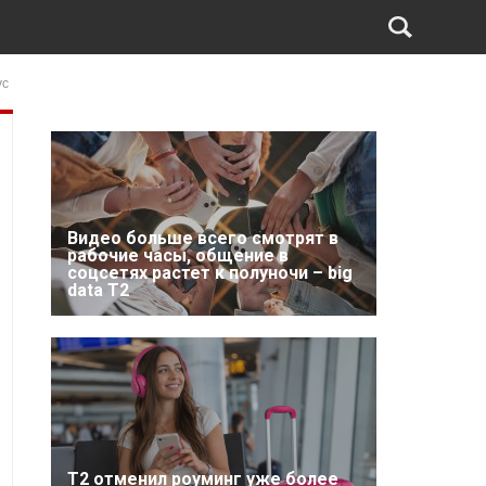
ус
Видео больше всего смотрят в
рабочие часы, общение в
соцсетях растет к полуночи – big
data T2
Т2 отменил роуминг уже более