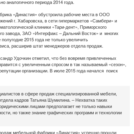
но аналогичного периода 2014 года.
абрика «Династия» обустроила рабочие места в ООО
ений г. Хабаровска, в сети гипермаркетов «Самбери» и
матологической клиники «Тари-дент», Приморского
ого завода, ЗАО «Интерфакс – Дальний Восток» и многих
 полугодие 2015 года не только увеличить
рвиса, расширив штат менеджеров отдела продаж.
сандр Удочкин отметил, что без вовремя привлеченных
равится с увеличенным спросом в так называемый «сезон»,
 репутации организации. В июле 2015 года начался поиск
иалистов в сфере продаж специализированной мебели,
 отдела кадров Татьяна Шумилина. – Нехватка таких
 юридическими лицами предполагает не только навыки
сти, но также знание графических программ и технологии
продаж мебельной фабрики «Династия» успешно прошли