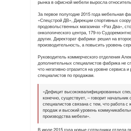
рынка в офисной мебели выросла относитель
За первое полугодие 2015 года мебельная ф
«Спецстрой ДВ», Дирекции спортивных сооруж
продовольственных магазинах «Раз Два», сто
онкологического центра, 179-го Судоремонтн
других. Директорат фабрики решил на второе
производительность, а повысить уровень се
Руководитель коммерческого отделения Алек
дополнительных специалистов фабрика не сп
что негативно отразится на уровне сервиса и
специалистов по продажам.
«Дефицит высококвалифицированных спец
конечно, существует, – говорит начальник
специалистов связана с тем, что работа с
продаж и высокий уровень коммуникабельно
производства мебели».
В июле 2015 года новые сотрудники отдела 