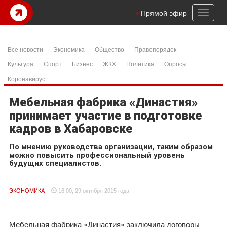
Toggl
Прямой эфир
naviga
Все новости
Экономика
Общество
Правопорядок
Культура
Спорт
Бизнес
ЖКХ
Политика
Опросы
Коронавирус
Мебельная фабрика «Династия»
принимает участие в подготовке
кадров в Хабаровске
По мнению руководства организации, таким образом
можно повысить профессиональный уровень
будущих специалистов.
ЭКОНОМИКА
16:00, 29 октября 2015 года
Мебельная фабрика «Династия» заключила договоры