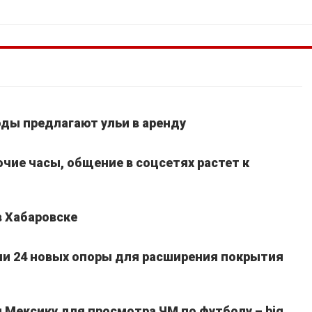
ды предлагают ульи в аренду
очие часы, общение в соцсетях растет к
в Хабаровске
ли 24 новых опоры для расширения покрытия
Мексику для просмотра ЧМ по футболу – big