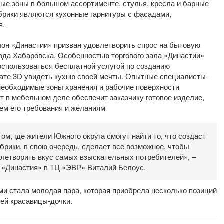
ные зоны в большом ассортименте, стулья, кресла и барные
абрики являются кухонные гарнитуры с фасадами,
я.
он «Династии» призван удовлетворить спрос на бытовую
ода Хабаровска. Особенностью торгового зала «Династии»
спользоваться бесплатной услугой по созданию
мате 3D увидеть кухню своей мечты. Опытные специалисты-
необходимые зоны хранения и рабочие поверхности
т в мебельном деле обеспечит заказчику готовое изделие,
ем его требования и желаниям
м, где жители Южного округа смогут найти то, что создаст
брики, в свою очередь, сделает все возможное, чтобы
летворить вкус самых взыскательных потребителей», –
 «Династия» в ТЦ «ЭВР» Виталий Белоус.
ми стала молодая пара, которая приобрела несколько позиций
оей красавицы-дочки.