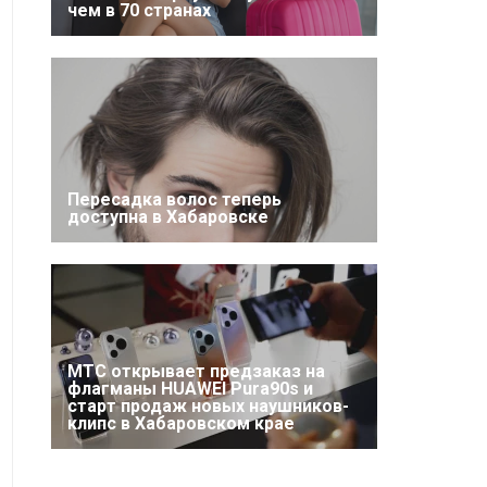
чем в 70 странах
Пересадка волос теперь
доступна в Хабаровске
МТС открывает предзаказ на
флагманы HUAWEI Pura90s и
старт продаж новых наушников-
клипс в Хабаровском крае