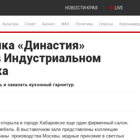
НОВОСТИ КРАЯ
LIVE
Культура
Спорт
Бизнес
ЖКХ
Политика
Опросы
Коронавир
ка «Династия»
в Индустриальном
ка
и заказать кухонный гарнитур.
открыла в городе Хабаровске еще один фирменный салон.
мебель. В выставочном зале представлены коллекции
иваны производства Москвы, модные прихожие в светлых