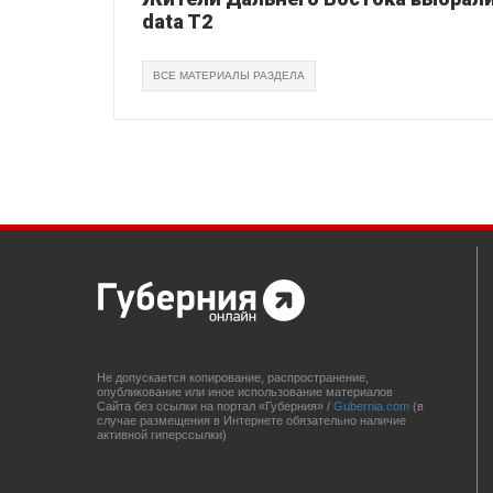
data T2
ВСЕ МАТЕРИАЛЫ РАЗДЕЛА
Не допускается копирование, распространение,
опубликование или иное использование материалов
Сайта без ссылки на портал «Губерния» /
Gubernia.com
(в
случае размещения в Интернете обязательно наличие
активной гиперссылки)