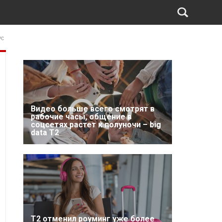
ус
Видео больше всего смотрят в
рабочие часы, общение в
соцсетях растет к полуночи – big
data T2
Т2 отменил роуминг уже более