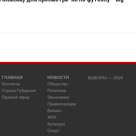
ГЛАВНАЯ
НОВОСТИ
ВЫБОРЫ — 2026
Контакты
Общество
Строка.Губерния
Политика
Прямой эфир
Экономика
Правопорядок
Бизнес
ЖКХ
Культура
Спорт