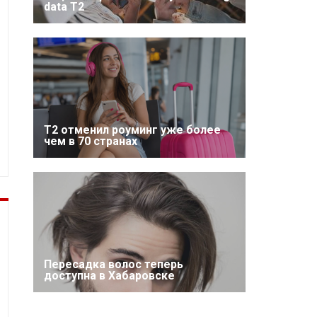
data T2
Т2 отменил роуминг уже более
чем в 70 странах
Пересадка волос теперь
доступна в Хабаровске