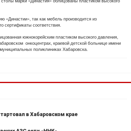
 столы марки «Династия» облицованы пластиком высокого
 «Династии», так как мебель производится из
го сертификаты соответствия.
ицованная южнокорейским пластиком высокого давления,
абаровском онкоцентрах, краевой детской больнице имени
и муниципальных поликлиниках Хабаровска.
стартовал в Хабаровском крае
вских АЗС сети «ННК»