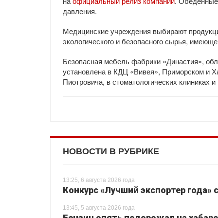
на
официальный релиз компании
. Обеденные
давления.
Медицинские учреждения выбирают продукцию
экологического и безопасного сырья, имеюще
Безопасная мебель фабрики «Династия», обл
установлена в КДЦ «Вивея», Приморском и Х
Пиотровича, в стоматологических клиниках 
НОВОСТИ В РУБРИКЕ
13:25, 6 августа 2026 года
Конкурс «Лучший экспортер года» 
13:45, 5 августа 2026 года
Бензин опять подорожал на хабаро