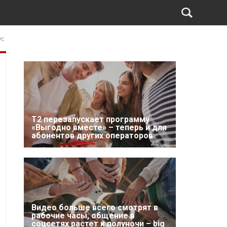
ус
Т2 перезапускает программу
«Выгодно вместе» – теперь и для
абонентов других операторов
Видео больше всего смотрят в
рабочие часы, общение в
соцсетях растет к полуночи – big