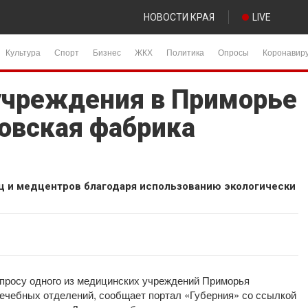
НОВОСТИ КРАЯ
LIVE
Культура
Спорт
Бизнес
ЖКХ
Политика
Опросы
Коронавир
учреждения в Приморье
ровская фабрика
ц и медцентров благодаря использованию экологически
просу одного из медицинских учреждений Приморья
ечебных отделений, сообщает портал «Губерния» со ссылкой