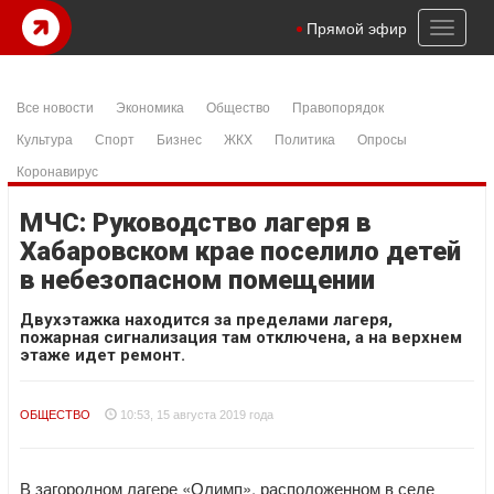
Toggl
Прямой эфир
naviga
Все новости
Экономика
Общество
Правопорядок
Культура
Спорт
Бизнес
ЖКХ
Политика
Опросы
Коронавирус
МЧС: Руководство лагеря в
Хабаровском крае поселило детей
в небезопасном помещении
Двухэтажка находится за пределами лагеря,
пожарная сигнализация там отключена, а на верхнем
этаже идет ремонт.
ОБЩЕСТВО
10:53, 15 августа 2019 года
В загородном лагере «Олимп», расположенном в селе