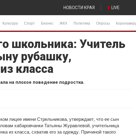
НОВОСТИ КРАЯ
LIVE
Культура
Спорт
Бизнес
ЖКХ
Политика
Опросы
Коронавир
го школьника: Учитель
ыну рубашку,
из класса
ала на плохое поведение подростка.
ком лицее имени Стрельникова, утверждает, что ее сын
 словам хабаровчанки Татьяны Журавлевой, учительница
нка из класса, схватив его за одежду. Причиной такого