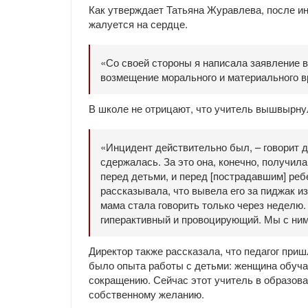
Как утверждает Татьяна Журавлева, после и
жалуется на сердце.
«Со своей стороны я написала заявление в
возмещение морального и материального вр
В школе не отрицают, что учитель вышвырнул
«Инцидент действительно был, – говорит д
сдержалась. За это она, конечно, получил
перед детьми, и перед [пострадавшим] ребе
рассказывала, что вывела его за пиджак и
мама стала говорить только через неделю.
гиперактивный и провоцирующий. Мы с ним 
Директор также рассказала, что педагог пришл
было опыта работы с детьми: женщина обуча
сокращению. Сейчас этот учитель в образова
собственному желанию.