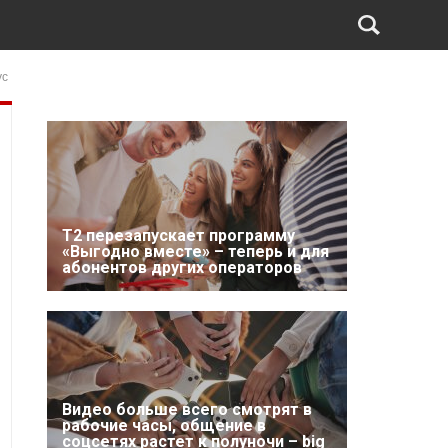
ус
Т2 перезапускает программу
«Выгодно вместе» – теперь и для
абонентов других операторов
Видео больше всего смотрят в
рабочие часы, общение в
соцсетях растет к полуночи – big