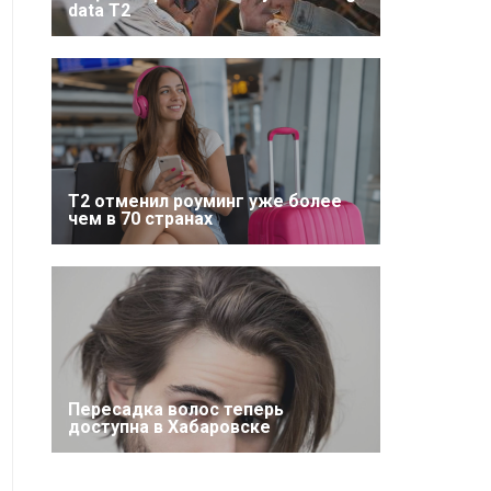
data T2
Т2 отменил роуминг уже более
чем в 70 странах
Пересадка волос теперь
доступна в Хабаровске