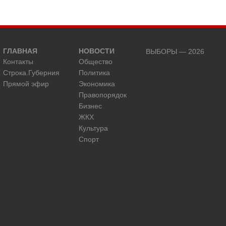
ГЛАВНАЯ
НОВОСТИ
ВЫБОРЫ — 2026
Контакты
Общество
Строка.Губерния
Политика
Прямой эфир
Экономика
Правопорядок
Бизнес
ЖКХ
Культура
Спорт