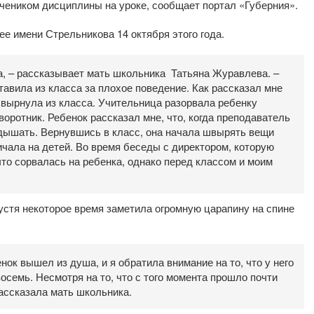
чеником дисциплины на уроке, сообщает портал «Губерния».
е имени Стрельникова 14 октября этого года.
а, – рассказывает мать школьника Татьяна Журавлева. –
тавила из класса за плохое поведение. Как рассказал мне
швырнула из класса. Учительница разорвала ребенку
оротник. Ребенок рассказал мне, что, когда преподаватель
 дышать. Вернувшись в класс, она начала швырять вещи
чала на детей. Во время беседы с директором, которую
что сорвалась на ребенка, однако перед классом и моим
устя некоторое время заметила огромную царапину на спине
ок вышел из душа, и я обратила внимание на то, что у него
осемь. Несмотря на то, что с того момента прошло почти
рассказала мать школьника.