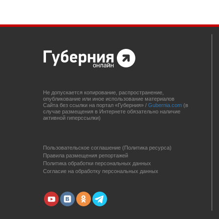
Не допускается копирование, распространение,
опубликование или иное использование материалов
Сайта без ссылки на портал «Губерния» /
Gubernia.com
(в
случае размещения в Интернете обязательно наличие
активной гиперссылки)
Пользовательское соглашение (Политика ресурса)
Правила размещения репортажей
Политика обработки персональных данных
Согласие на обработку персональных данных