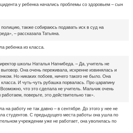
нцидента у ребенка начались проблемы со здоровьем – сын
 полицию, также собираюсь подавать иск в суд на
еда», – рассказала Татьяна.
а ребенка из класса.
иректор школы Наталья Нагнибеда. – Да, учитель не
а выговор. Она очень переживала, искренне извинялась и
нком. Но никаких побоев, ничего такого не было. Она
з класса. И чуть-чуть рубашка порвалась. Про царапину
 Возможно, что это сделала не учитель. Мальчик очень
работаем, поверьте, это действительно так».
а на работу не так давно – в сентябре. До этого у нее не
ла студентов. С предыдущего места работы она ушла по
тельном учреждении уже не работает, она уволилась по