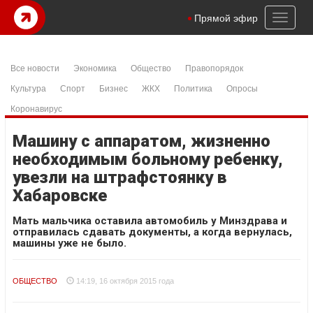
Toggl
Прямой эфир
naviga
Все новости
Экономика
Общество
Правопорядок
Культура
Спорт
Бизнес
ЖКХ
Политика
Опросы
Коронавирус
Машину с аппаратом, жизненно
необходимым больному ребенку,
увезли на штрафстоянку в
Хабаровске
Мать мальчика оставила автомобиль у Минздрава и
отправилась сдавать документы, а когда вернулась,
машины уже не было.
ОБЩЕСТВО
14:19, 16 октября 2015 года