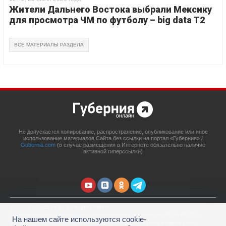
Жители Дальнего Востока выбрали Мексику
для просмотра ЧМ по футболу – big data T2
ВСЕ МАТЕРИАЛЫ РАЗДЕЛА
Не допускается копирование, распространение, опубликование или иное
использование материалов Сайта без ссылки на портал «Губерния» /
Gubernia.com
(в случае размещения в Интернете обязательно наличие
активной гиперссылки)
© 2014 - 2026 Портал «Губерния»
Сетевое издание
Gubernia.com
, свидетельство о регистрации ЭЛ № ФС 77 –
На нашем сайте используются cookie-
67908 выдано 06.12.2016 Федеральной службой по надзору в сфере связи,