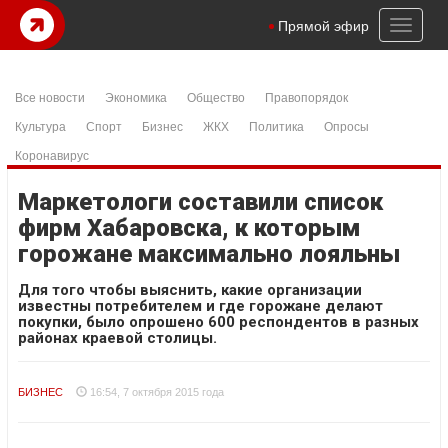
Toggl
Прямой эфир
naviga
Все новости
Экономика
Общество
Правопорядок
Культура
Спорт
Бизнес
ЖКХ
Политика
Опросы
Коронавирус
Маркетологи составили список
фирм Хабаровска, к которым
горожане максимально лояльны
Для того чтобы выяснить, какие организации
известны потребителем и где горожане делают
покупки, было опрошено 600 респондентов в разных
районах краевой столицы.
БИЗНЕС
16:54, 7 октября 2015 года