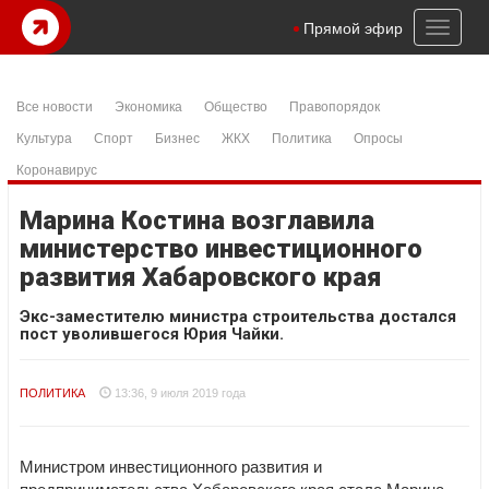
Toggl
Прямой эфир
naviga
Все новости
Экономика
Общество
Правопорядок
Культура
Спорт
Бизнес
ЖКХ
Политика
Опросы
Коронавирус
Марина Костина возглавила
министерство инвестиционного
развития Хабаровского края
Экс-заместителю министра строительства достался
пост уволившегося Юрия Чайки.
ПОЛИТИКА
13:36, 9 июля 2019 года
Министром инвестиционного развития и
предпринимательства Хабаровского края стала Марина