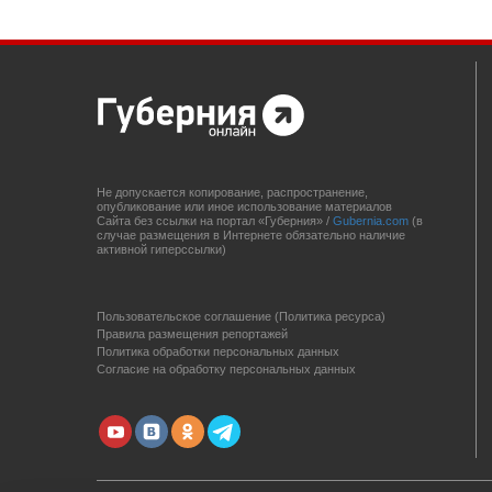
Не допускается копирование, распространение,
опубликование или иное использование материалов
Сайта без ссылки на портал «Губерния» /
Gubernia.com
(в
случае размещения в Интернете обязательно наличие
активной гиперссылки)
Пользовательское соглашение (Политика ресурса)
Правила размещения репортажей
Политика обработки персональных данных
Согласие на обработку персональных данных