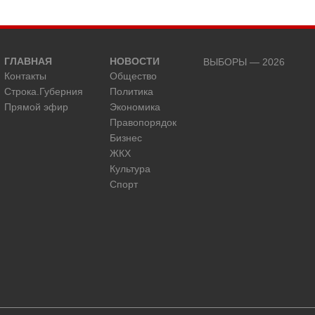
ГЛАВНАЯ
НОВОСТИ
ВЫБОРЫ — 2026
Контакты
Общество
Строка.Губерния
Политика
Прямой эфир
Экономика
Правопорядок
Бизнес
ЖКХ
Культура
Спорт