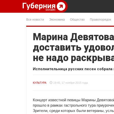
Все новости
Экономика
Общество
Правопорядок
Марина Девятова
доставить удово
не надо раскрыв
Исполнительница русских песен собрала 
КУЛЬТУРА
19:45, 17 ноября 2015 года
Концерт известной певицы Марины Девятово
прошло в рамках гастрольного тура приуроче
Зрители, среди которых были ветераны, усл