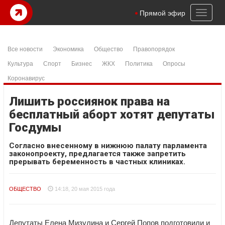
Toggl
Прямой эфир
naviga
Все новости
Экономика
Общество
Правопорядок
Культура
Спорт
Бизнес
ЖКХ
Политика
Опросы
Коронавирус
Лишить россиянок права на
бесплатный аборт хотят депутаты
Госдумы
Согласно внесенному в нижнюю палату парламента
законопроекту, предлагается также запретить
прерывать беременность в частных клиниках.
ОБЩЕСТВО
14:18, 20 мая 2015 года
Депутаты Елена Мизулина и Сергей Попов подготовили и