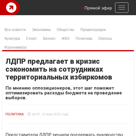
Toggl
Прямой эфир
naviga
Все новости
Экономика
Общество
Правопорядок
Культура
Спорт
Бизнес
ЖКХ
Политика
Опросы
Коронавирус
ЛДПР предлагает в кризис
сэкономить на сотрудниках
территориальных избиркомов
По мнению оппозиционеров, этот шаг поможет
оптимизировать расходы бюджета на проведение
выборов.
ПОЛИТИКА
18:47, 13 мая 2015 года
Представители ЛДПР решили поддержать руководство