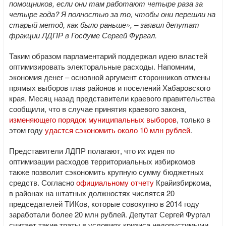
помощников, если они там работают четыре раза за
четыре года? Я полностью за то, чтобы они перешли на
старый метод, как было раньше», – заявил депутат
фракции ЛДПР в Госдуме Сергей Фургал.
Таким образом парламентарий поддержал идею властей
оптимизировать электоральные расходы. Напомним,
экономия денег – основной аргумент сторонников отмены
прямых выборов глав районов и поселений Хабаровского
края. Месяц назад представители краевого правительства
сообщили, что в случае принятия краевого закона,
изменяющего порядок муниципальных выборов
, только в
этом году
удастся сэкономить около 10 млн рублей
.
Представители ЛДПР полагают, что их идея по
оптимизации расходов территориальных избиркомов
также позволит сэкономить крупную сумму бюджетных
средств. Согласно
официальному отчету
Крайизбиркома,
в районах на штатных должностях числятся 20
председателей ТИКов, которые совокупно в 2014 году
заработали более 20 млн рублей. Депутат Сергей Фургал
считает такие траты в условиях кризиса недопустимыми.