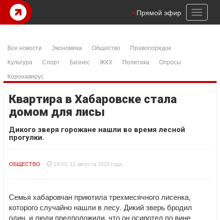
Toggl
Прямой эфир
naviga
Все новости
Экономика
Общество
Правопорядок
Культура
Спорт
Бизнес
ЖКХ
Политика
Опросы
Коронавирус
Квартира в Хабаровске стала
домом для лисы
Дикого зверя горожане нашли во время лесной
прогулки.
ОБЩЕСТВО
19:23, 12 августа 2015 года
Семья хабаровчан приютила трехмесячного лисенка,
которого случайно нашли в лесу. Дикий зверь бродил
один, и люди предположили, что он осиротел по вине