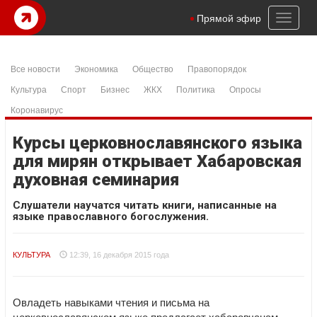
Toggl
Прямой эфир
naviga
Все новости
Экономика
Общество
Правопорядок
Культура
Спорт
Бизнес
ЖКХ
Политика
Опросы
Коронавирус
Курсы церковнославянского языка
для мирян открывает Хабаровская
духовная семинария
Слушатели научатся читать книги, написанные на
языке православного богослужения.
КУЛЬТУРА
12:39, 16 декабря 2015 года
Овладеть навыками чтения и письма на
церковнославянском языке предлагает хабаровчанам