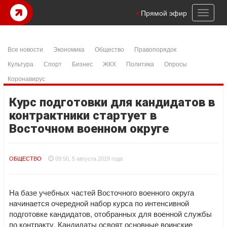
Toggl
Прямой эфир
naviga
Все новости
Экономика
Общество
Правопорядок
Культура
Спорт
Бизнес
ЖКХ
Политика
Опросы
Коронавирус
Курс подготовки для кандидатов в
контрактники стартует в
Восточном военном округе
ОБЩЕСТВО
09:50, 5 августа 2019 года
На базе учебных частей Восточного военного округа
начинается очередной набор курса по интенсивной
подготовке кандидатов, отобранных для военной службы
по контракту. Кандидаты освоят основные воинские