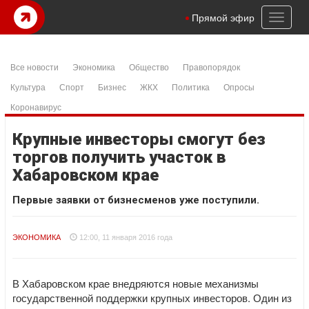
Toggl
Прямой эфир
naviga
Все новости
Экономика
Общество
Правопорядок
Культура
Спорт
Бизнес
ЖКХ
Политика
Опросы
Коронавирус
Крупные инвесторы смогут без
торгов получить участок в
Хабаровском крае
Первые заявки от бизнесменов уже поступили.
ЭКОНОМИКА
12:00, 11 января 2016 года
В Хабаровском крае внедряются новые механизмы
государственной поддержки крупных инвесторов. Один из