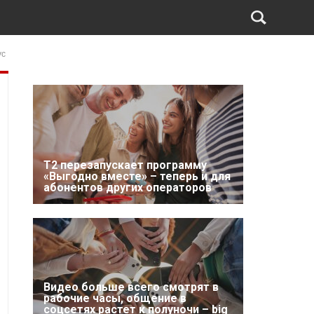
ус
Т2 перезапускает программу
«Выгодно вместе» – теперь и для
абонентов других операторов
Видео больше всего смотрят в
рабочие часы, общение в
соцсетях растет к полуночи – big