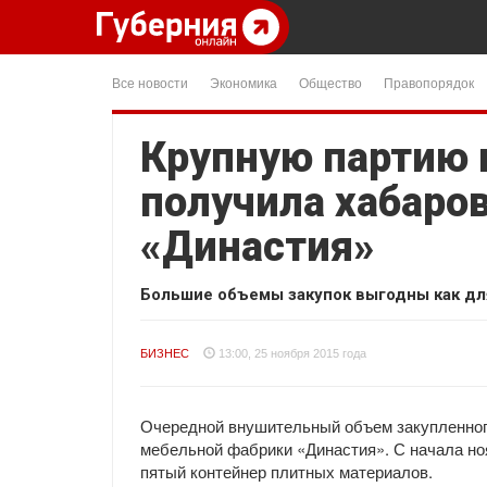
Все новости
Экономика
Общество
Правопорядок
Крупную партию 
получила хабаро
«Династия»
Большие объемы закупок выгодны как для
БИЗНЕС
13:00, 25 ноября 2015 года
Очередной внушительный объем закупленног
мебельной фабрики «Династия». С начала но
пятый контейнер плитных материалов.