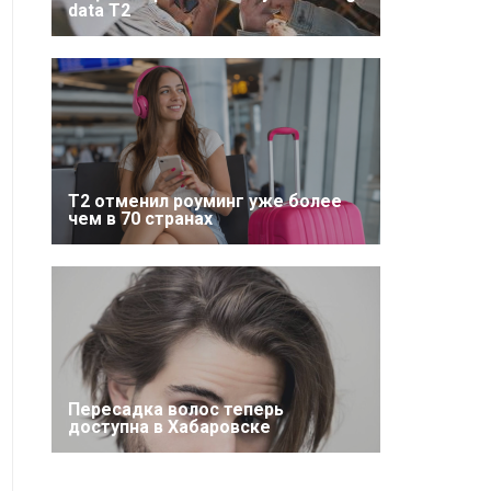
data T2
Т2 отменил роуминг уже более
чем в 70 странах
Пересадка волос теперь
доступна в Хабаровске