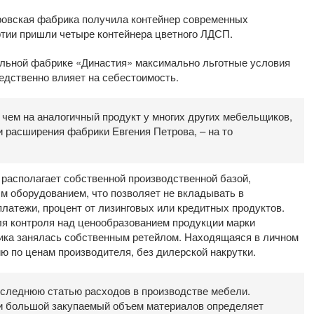
ровская фабрика получила контейнер современных
тии пришли четыре контейнера цветного ЛДСП.
льной фабрике «Династия» максимально льготные условия
едственно влияет на себестоимость.
 чем на аналогичный продукт у многих других мебельщиков,
и расширения фабрики Евгения Петрова, – на то
 располагает собственной производственной базой,
 оборудованием, что позволяет не вкладывать в
латежи, процент от лизинговых или кредитных продуктов.
ля контроля над ценообразованием продукции марки
ика занялась собственным ретейлом. Находящаяся в личном
ю по ценам производителя, без дилерской накрутки.
оследнюю статью расходов в производстве мебели.
и большой закупаемый объем материалов определяет