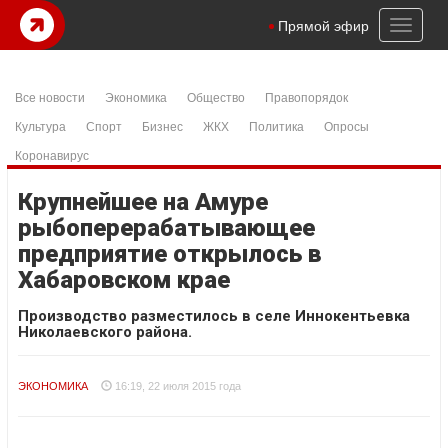
Toggl
Прямой эфир
naviga
Все новости
Экономика
Общество
Правопорядок
Культура
Спорт
Бизнес
ЖКХ
Политика
Опросы
Коронавирус
Крупнейшее на Амуре
рыбоперерабатывающее
предприятие открылось в
Хабаровском крае
Производство разместилось в селе Иннокентьевка
Николаевского района.
ЭКОНОМИКА
16:19, 22 июля 2015 года