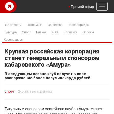
Toggl
Прямой эфир
naviga
Все новости
Экономика
Общество
Правопорядок
Культура
Спорт
Бизнес
ЖКХ
Политика
Опросы
Коронавирус
Крупная российская корпорация
станет генеральным спонсором
хабаровского «Амура»
В следующем сезоне клуб получит в свое
распоряжение более полумиллиарда рублей.
СПОРТ
14:56, 5 июня 2015 года
Титульным спонсором хоккейного клуба «Амур» станет
ПАО «Объединенная авиастроительная корпорация» —