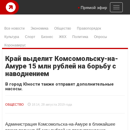
Toggl
Прямой эфир
naviga
Все новости
Экономика
Общество
Правопорядок
Культура
Спорт
Бизнес
ЖКХ
Политика
Опросы
Коронавирус
Край выделит Комсомольску-на-
Амуре 15 млн рублей на борьбу с
наводнением
В город Юности также отправят дополнительные
насосы.
ОБЩЕСТВО
18:14, 28 августа 2019 года
Администрация Комсомольска-на-Амуре в ближайшее
время получит 15 млн рублей на предупреждение