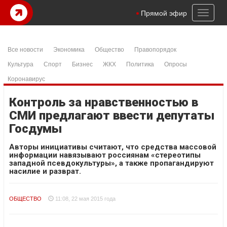
Toggl
Прямой эфир
naviga
Все новости
Экономика
Общество
Правопорядок
Культура
Спорт
Бизнес
ЖКХ
Политика
Опросы
Коронавирус
Контроль за нравственностью в
СМИ предлагают ввести депутаты
Госдумы
Авторы инициативы считают, что средства массовой
информации навязывают россиянам «стереотипы
западной псевдокультуры», а также пропагандируют
насилие и разврат.
ОБЩЕСТВО
11:08, 22 мая 2015 года