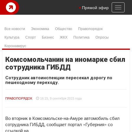
Toggl
Прямой эфир
naviga
Все новости
Экономика
Общество
Правопорядок
Культура
Спорт
Бизнес
ЖКХ
Политика
Опросы
Коронавирус
Комсомольчанин на иномарке сбил
сотрудника ГИБДД
Сотрудник автоинспекции пересекал дорогу по
пешеходному переходу.
ПРАВОПОРЯДОК
16:15, 9 сентября 2015 года
Во вторник в Комсомольске-на-Амуре автомобиль сбил
сотрудника ГИБДД, сообщает портал «Губерния» со
ссылкой на