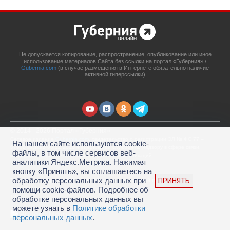
Не допускается копирование, распространение, опубликование или иное
использование материалов Сайта без ссылки на портал «Губерния» /
Gubernia.com
(в случае размещения в Интернете обязательно наличие
активной гиперссылки)
© 2014 - 2026 Портал «Губерния»
Сетевое издание
Gubernia.com
, свидетельство о регистрации ЭЛ № ФС 77 –
На нашем сайте используются cookie-
67908 выдано 06.12.2016 Федеральной службой по надзору в сфере связи,
файлы, в том числе сервисов веб-
информационных технологий и массовых коммуникаций.
аналитики Яндекс.Метрика. Нажимая
Учредитель: ООО «Губерния Он-лайн»
кнопку «Принять», вы соглашаетесь на
Главный редактор: Гатаулина А.С.
обработку персональных данных при
ПРИНЯТЬ
Телефон редакции: (4212) 45-88-45, адрес электронной почты:
portal@gubernia.com
помощи cookie-файлов. Подробнее об
18+
обработке персональных данных вы
можете узнать в
Политике обработки
персональных данных
.