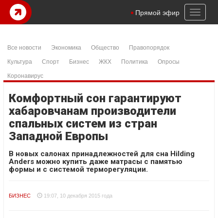
Toggl
Прямой эфир
naviga
Все новости
Экономика
Общество
Правопорядок
Культура
Спорт
Бизнес
ЖКХ
Политика
Опросы
Коронавирус
Комфортный сон гарантируют
хабаровчанам производители
спальных систем из стран
Западной Европы
В новых салонах принадлежностей для сна Hilding
Anders можно купить даже матрасы с памятью
формы и с системой терморегуляции.
БИЗНЕС
19:07, 10 декабря 2015 года