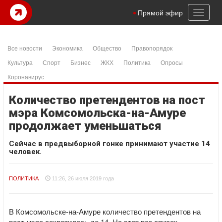
Toggl
Прямой эфир
naviga
Все новости
Экономика
Общество
Правопорядок
Культура
Спорт
Бизнес
ЖКХ
Политика
Опросы
Коронавирус
Количество претендентов на пост
мэра Комсомольска-на-Амуре
продолжает уменьшаться
Сейчас в предвыборной гонке принимают участие 14
человек.
ПОЛИТИКА
11:26, 26 июля 2019 года
В Комсомольске-на-Амуре количество претендентов на
пост мэра сократилось до 14. На этот раз список