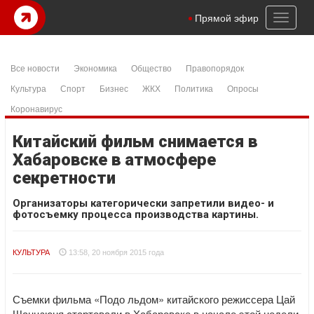
Toggl
Прямой эфир
naviga
Все новости
Экономика
Общество
Правопорядок
Культура
Спорт
Бизнес
ЖКХ
Политика
Опросы
Коронавирус
Китайский фильм снимается в
Хабаровске в атмосфере
секретности
Организаторы категорически запретили видео- и
фотосъемку процесса производства картины.
КУЛЬТУРА
13:58, 20 ноября 2015 года
Съемки фильма «Подо льдом» китайского режиссера Цай
Шанцзюня стартовали в Хабаровске в начале этой недели.